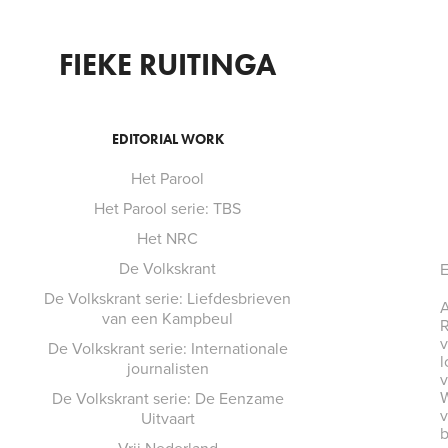
FIEKE RUITINGA
EDITORIAL WORK
Het Parool
Het Parool serie: TBS
Het NRC
De Volkskrant
E
De Volkskrant serie: Liefdesbrieven
A
van een Kampbeul
R
v
De Volkskrant serie: Internationale
l
journalisten
v
W
De Volkskrant serie: De Eenzame
v
Uitvaart
b