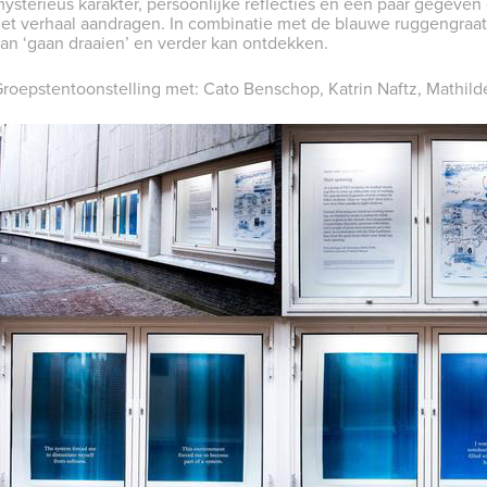
ysterieus karakter, persoonlijke reflecties en een paar gegev
et verhaal aandragen. In combinatie met de blauwe ruggengraat
an ‘gaan draaien’ en verder kan ontdekken.
roepstentoonstelling met: Cato Benschop, Katrin Naftz, Mathild