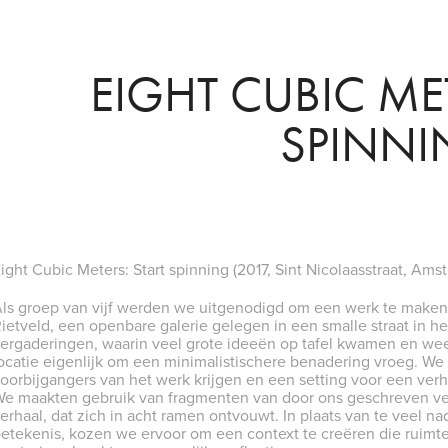
EIGHT CUBIC MET
SPINN
ight Cubic Meters: Start spinning (2017, Sint Nicolaasstraat, Ams
ls groep van vijf werden we uitgenodigd om een werk te maken
ietveld, een openbare galerie gelegen in een smalle straat in 
ergaderingen, waarin veel grote ideeën op tafel kwamen en we
ocatie eigenlijk om een minimalistischere benadering vroeg. We b
oorbijgangers van het werk krijgen en een setting voor een verhaa
e maakten gebruik van fragmenten van door ons geschreven ver
erhaal, dat zich in acht ramen ontvouwt. In plaats van te veel n
etekenis, kozen we ervoor om een context te creëren die ruimte