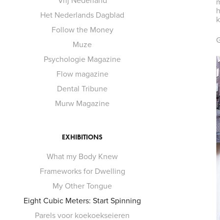
Vrij Nederland
m
h
Het Nederlands Dagblad
k
Follow the Money
G
Muze
Psychologie Magazine
Flow magazine
Dental Tribune
Murw Magazine
EXHIBITIONS
What my Body Knew
Frameworks for Dwelling
My Other Tongue
Eight Cubic Meters: Start Spinning
Parels voor koekoekseieren