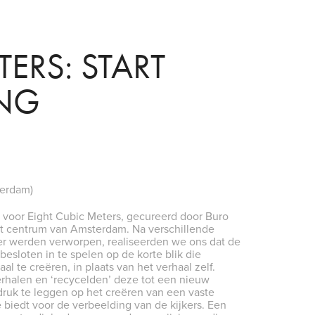
ERS: START 
ING
terdam)
 voor Eight Cubic Meters, gecureerd door Buro
het centrum van Amsterdam. Na verschillende
er werden verworpen, realiseerden we ons dat de
esloten in te spelen op de korte blik die
l te creëren, in plaats van het verhaal zelf.
halen en ‘recycelden’ deze tot een nieuw
adruk te leggen op het creëren van een vaste
 biedt voor de verbeelding van de kijkers. Een